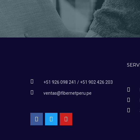
SERV
+51 926 098 241 / +51 902 426 203
ventas@fibernetperu.pe