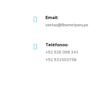
Email:
ventas@fibernetperu.pe
Teléfonos:
+51 926 098 241
+51 931503758