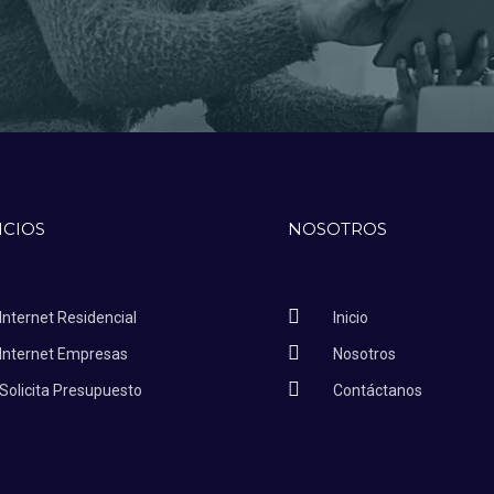
ICIOS
NOSOTROS
Internet Residencial
Inicio
Internet Empresas
Nosotros
Solicita Presupuesto
Contáctanos