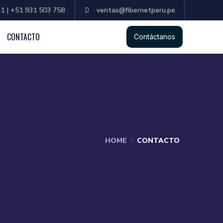
1 | +51 931 503 758
ventas@fibernetperu.pe
CONTACTO
Contáctanos
HOME
CONTACTO